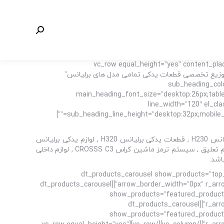
جستجو:
[vc_row equal_height=”yes” content_p
!important;padding-bottom: 55px !important;}”][vc_column][ultimate_heading main_heading=”فروشگاه
sub_heading_colo
main_heading_font_size=”desktop:26px;tablet
line_width=”120″ el_cl
sub_heading_line_height=”desktop:32px;mobile_landscape:26px;” spacer_margin=”margin-bottom:40px;” sub_heading_margin=”margin-bottom:70px;” margin_design_tab_text=””]
مرکز تهیه و توزیع تخصصی قطعات یدکی برلیانس از جمله لوازم یدکی برلیانس H220 , لوازم یدکی برلیانس H230 , قطعات یدکی برلیانس H320 , لوازم یدکی برلیانس
H330 , قطعات یدکی برلیانس کراس CROSSS C3 , قطعات موتوری برلیانس H220 , قطعات بدنه برلیانس H230 , قطعات جلوبندی و سیستم تعلیق , سیستم ترمز ماشین کراس CROSSS C3 , لوازم داخلی
[/vc_column_text][dt_products_carousel show_p
arrow_border_width=”0px” r_arrow_icon_paddings=”0px 0px 0px 0px” r_arrow_v_offset=”0px” l_arrow_icon_paddings=”0px 0px 0px 0px” l_arrow_v_offset=”0px”][dt_products_carousel
show_products=”featured_products
r_arrow_icon_paddings=”0px 0px 0px 0px” r_arrow_v_offset=”0px” l_arrow_icon_paddings=”0px 0px 0px 0px” l_arrow_v_offset=”0px”][dt_products_carousel
show_products=”featured_products