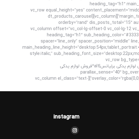
heading_tag=”h1″ main_h
main_heading_line_height=”desktop:54px;tablet_portrait:40px;”][/ultimate_heading][/vc_column][/vc_row][vc_row equal_height=”
margin_top=”5″ margin_bottom=”10″ css=”.vc_custom_1664448195144{padding-top: 70px !important;padding-bottom: 75px !important;}”][vc_column][dt_products_carousel
orderby=”rand” dis_posts_total=”15″ a
r_arrow_v_offset=”0px” l_arrow_icon_paddings=”0px 0px 0px 0px” l_arrow_v_offset=”0px” ids=””][/vc_column][vc_column offset=”vc_col-lg
vc_col-md-12″][vc_empty_space height=”60px”][ultimate_heading main_heading=”لوازم برقی | لوازم داخلی اتاق | قطعات شاسی” heading_tag=”h1″ sub_heading_colo
spacer=”line_only” spacer_position=”middle” lin
main_heading_line_height=”desktop:54px;tablet_portrait:
style:italic;” sub_heading_font_size=”desktop:22px;
sub_heading_margin=”margin-bottom:70px;”
bg_image_new=”id^4543|url^https://brilliancepart.com/wp-content/uploads/2022/09/فروش-لوازم-یدکی-برلیانس.jpg|caption^فروش لوازم یدکی برلیانس|alt^فروش لوازم یدکی
برلیانس|title^فروش لوازم یدکی برلیانس|description^فروش 
overlay_color=”rgba(0,0,0,0.6)” type=”vc_default” css=”.vc_custom_1664448188951{padding-top: 100px !important;padding-bottom: 105px !important;}”][vc_column el_class=”text-
instagram
مارا در اینجا پیدا کنید:
اینستاگرام