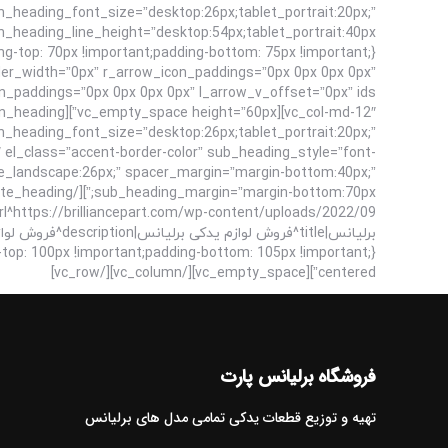
n_heading_font_size=”desktop:26px;tablet_portrait:20px;”
der_width=”0px” r_arrow_icon_paddings=”0px 0px 0px 0px”
in_heading_font_size=”desktop:26px;tablet_portrait:20px;”
 el_class=”accent-border-color” sub_heading_style=”font-
le_landscape:26px;” spacer_margin=”margin-bottom:40px;”
centered”][vc_empty_space][/vc_column][/vc_row]
فروشگاه برلیانس پارت
تهیه و توزیع قطعات یدکی تمامی مدل های برلیانس