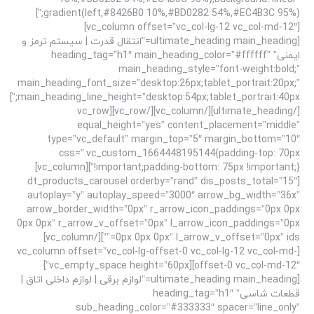
gradient(left,#8426B0 10%,#BD0282 54%,#EC4B3C 95%);”]
[vc_column offset=”vc_col-lg-12 vc_col-md-12″]
[ultimate_heading main_heading=”انتقال قدرت | سیستم ترمز و
ایمنی” heading_tag=”h1″ main_heading_color=”#ffffff”
main_heading_style=”font-weight:bold;”
main_heading_font_size=”desktop:26px;tablet_portrait:20px;”
main_heading_line_height=”desktop:54px;tablet_portrait:40px;”]
[/ultimate_heading][/vc_column][/vc_row][vc_row
equal_height=”yes” content_placement=”middle”
type=”vc_default” margin_top=”5″ margin_bottom=”10″
css=”.vc_custom_1664448195144{padding-top: 70px
!important;padding-bottom: 75px !important;}”][vc_column]
[dt_products_carousel orderby=”rand” dis_posts_total=”15″
autoplay=”y” autoplay_speed=”3000″ arrow_bg_width=”36x”
arrow_border_width=”0px” r_arrow_icon_paddings=”0px 0px
0px 0px” r_arrow_v_offset=”0px” l_arrow_icon_paddings=”0px
0px 0px 0px” l_arrow_v_offset=”0px” ids=””][/vc_column]
[vc_column offset=”vc_col-lg-offset-0 vc_col-lg-12 vc_col-md-
offset-0 vc_col-md-12″][vc_empty_space height=”60px”]
[ultimate_heading main_heading=”لوازم برقی | لوازم داخلی اتاق |
قطعات شاسی” heading_tag=”h1″
sub_heading_color=”#333333″ spacer=”line_only”