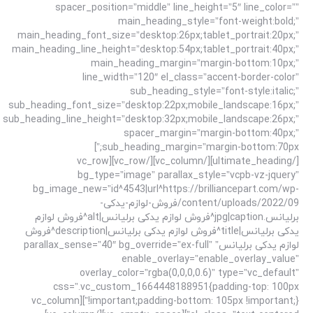
spacer_position=”middle” line_height=”5″ line_color=””
main_heading_style=”font-weight:bold;”
main_heading_font_size=”desktop:26px;tablet_portrait:20px;”
main_heading_line_height=”desktop:54px;tablet_portrait:40px;”
main_heading_margin=”margin-bottom:10px;”
line_width=”120″ el_class=”accent-border-color”
sub_heading_style=”font-style:italic;”
sub_heading_font_size=”desktop:22px;mobile_landscape:16px;”
sub_heading_line_height=”desktop:32px;mobile_landscape:26px;”
spacer_margin=”margin-bottom:40px;”
sub_heading_margin=”margin-bottom:70px;”]
[/ultimate_heading][/vc_column][/vc_row][vc_row
bg_type=”image” parallax_style=”vcpb-vz-jquery”
bg_image_new=”id^4543|url^https://brilliancepart.com/wp-
content/uploads/2022/09/فروش-لوازم-یدکی-
برلیانس.jpg|caption^فروش لوازم یدکی برلیانس|alt^فروش لوازم
یدکی برلیانس|title^فروش لوازم یدکی برلیانس|description^فروش
لوازم یدکی برلیانس” parallax_sense=”40″ bg_override=”ex-full”
enable_overlay=”enable_overlay_value”
overlay_color=”rgba(0,0,0,0.6)” type=”vc_default”
css=”.vc_custom_1664448188951{padding-top: 100px
!important;padding-bottom: 105px !important;}”][vc_column