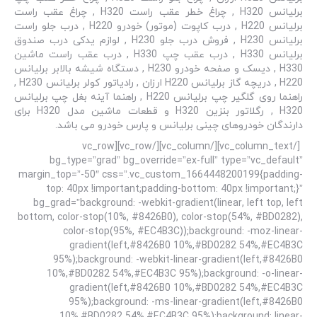
برلیانس H320 , چراغ خطر عقب راست H320 , چراغ عقب راست
برلیانس H220 , درب کاپوت (موتور) خودرو H220 , درب جلو راست
برلیانس H230 , فروش درب جلو H230 , لوازم یدکی درب صندوق
برلیانس H330 , درب عقب چپ H330 , درب عقب راست ماشین
H330 , دیسک و صفحه خودرو H230 , دستگاه شیشه بالابر برلیانس
H220 , دریچه گاز برلیانس H220 ارزان , رادیاتور کولر برلیانس H230 ,
راهنما روی گلگیر چپ برلیانس H220 , راهنما آینه بغل چپ برلیانس
H320 , رگلاتور بنزین H320 و قطعات ماشین مدل H320 برای
دارندگان خودروهای چینی برلیانس و پارس خودرو می باشد.
[/vc_column_text][/vc_column][/vc_row][vc_row
bg_type=”grad” bg_override=”ex-full” type=”vc_default”
margin_top=”-50″ css=”.vc_custom_1664448200199{padding-
top: 40px !important;padding-bottom: 40px !important;}”
bg_grad=”background: -webkit-gradient(linear, left top, left
bottom, color-stop(10%, #8426B0), color-stop(54%, #BD0282),
color-stop(95%, #EC4B3C));background: -moz-linear-
gradient(left,#8426B0 10%,#BD0282 54%,#EC4B3C
95%);background: -webkit-linear-gradient(left,#8426B0
10%,#BD0282 54%,#EC4B3C 95%);background: -o-linear-
gradient(left,#8426B0 10%,#BD0282 54%,#EC4B3C
95%);background: -ms-linear-gradient(left,#8426B0
10%,#BD0282 54%,#EC4B3C 95%);background: linear-