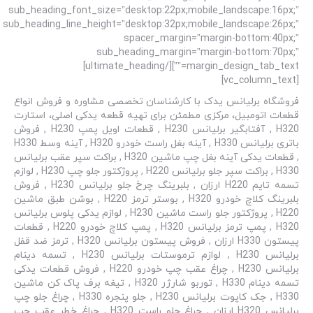
sub_heading_font_size=”desktop:22px;mobile_landscape:16px;”
sub_heading_line_height=”desktop:32px;mobile_landscape:26px;”
spacer_margin=”margin-bottom:40px;”
sub_heading_margin=”margin-bottom:70px;”
margin_design_tab_text=””][/ultimate_heading]
[vc_column_text]
فروشگاه برلیانس یدک با کارشناسان تخصصی مشاوره و فروش انواع
قطعات اتومبیل، مرکزی مطمئن برای تهیه قطعه یدکی اصلی، استارت
H320 , آفتابگیر برلیانس H230 , قطعات اویل پمپ H230 , فروش
باتری برلیانس H330 , آینه بغل راست خودرو H320 , آینه وسط H330
, قطعات یدکی آینه بغل چپ ماشین H320 , براکت سپر عقب برلیانس
H330 , براکت سپر جلو برلیانس H220 , پروژکتور جلو چپ H230 , لوازم
تسمه تایم H220 ارزان , بلبرینگ چرخ جلو برلیانس H230 , فروش
بلبرینگ کلاچ خودرو H320 , بوستر ترمز H220 , بوشن طبق ماشین
H220 , پروژکتور جلو راست ماشین H230 , لوازم یدکی پلوس برلیانس
H320 , پمپ ترمز برلیانس H320 , پمپ کلاچ خودرو H220 , قطعات
پیستون H330 ارزان , فروش پیستون برلیانس H320 , ترمز ضد قفل
برلیانس H230 , لوازم ترموستات برلیانس H230 , تسمه دینام
برلیانس H230 , چراغ عقب چپ خودرو H220 , فروش قطعات یدکی
تسمه دینام H330 , توربو شارژر H320 , تیغه برف پاک کن ماشین
H330 , جک کاپوت برلیانس H230 , جلو پنجره H330 , چراغ جلو چپ
برلیانس H320 ارزان , چراغ جلو راست H320 , چراغ خطر عقب چپ