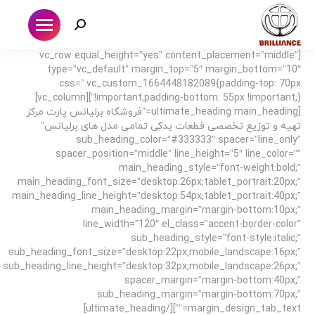
جستجو:
[vc_row equal_height=”yes” content_placement=”middle”
type=”vc_default” margin_top=”5″ margin_bottom=”10″
css=”.vc_custom_1664448182089{padding-top: 70px
!important;padding-bottom: 55px !important;}”][vc_column]
[ultimate_heading main_heading=”فروشگاه برلیانس پارت مرکز
تهیه و توزیع تخصصی قطعات یدکی تمامی مدل های برلیانس”
sub_heading_color=”#333333″ spacer=”line_only”
spacer_position=”middle” line_height=”5″ line_color=””
main_heading_style=”font-weight:bold;”
main_heading_font_size=”desktop:26px;tablet_portrait:20px;”
main_heading_line_height=”desktop:54px;tablet_portrait:40px;”
main_heading_margin=”margin-bottom:10px;”
line_width=”120″ el_class=”accent-border-color”
sub_heading_style=”font-style:italic;”
sub_heading_font_size=”desktop:22px;mobile_landscape:16px;”
sub_heading_line_height=”desktop:32px;mobile_landscape:26px;”
spacer_margin=”margin-bottom:40px;”
sub_heading_margin=”margin-bottom:70px;”
margin_design_tab_text=””][/ultimate_heading]