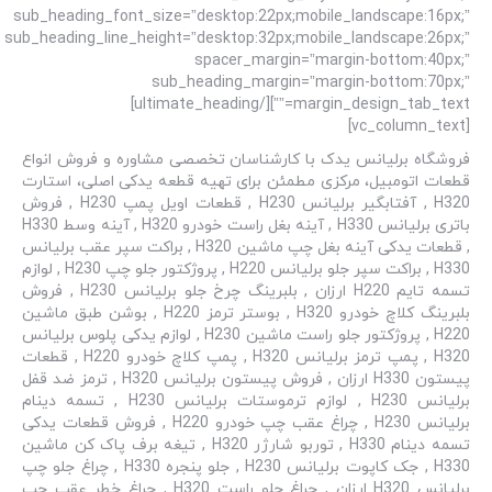
sub_heading_font_size=”desktop:22px;mobile_landscape:16px;”
sub_heading_line_height=”desktop:32px;mobile_landscape:26px;”
spacer_margin=”margin-bottom:40px;”
sub_heading_margin=”margin-bottom:70px;”
margin_design_tab_text=””][/ultimate_heading]
[vc_column_text]
فروشگاه برلیانس یدک با کارشناسان تخصصی مشاوره و فروش انواع
قطعات اتومبیل، مرکزی مطمئن برای تهیه قطعه یدکی اصلی، استارت
H320 , آفتابگیر برلیانس H230 , قطعات اویل پمپ H230 , فروش
باتری برلیانس H330 , آینه بغل راست خودرو H320 , آینه وسط H330
, قطعات یدکی آینه بغل چپ ماشین H320 , براکت سپر عقب برلیانس
H330 , براکت سپر جلو برلیانس H220 , پروژکتور جلو چپ H230 , لوازم
تسمه تایم H220 ارزان , بلبرینگ چرخ جلو برلیانس H230 , فروش
بلبرینگ کلاچ خودرو H320 , بوستر ترمز H220 , بوشن طبق ماشین
H220 , پروژکتور جلو راست ماشین H230 , لوازم یدکی پلوس برلیانس
H320 , پمپ ترمز برلیانس H320 , پمپ کلاچ خودرو H220 , قطعات
پیستون H330 ارزان , فروش پیستون برلیانس H320 , ترمز ضد قفل
برلیانس H230 , لوازم ترموستات برلیانس H230 , تسمه دینام
برلیانس H230 , چراغ عقب چپ خودرو H220 , فروش قطعات یدکی
تسمه دینام H330 , توربو شارژر H320 , تیغه برف پاک کن ماشین
H330 , جک کاپوت برلیانس H230 , جلو پنجره H330 , چراغ جلو چپ
برلیانس H320 ارزان , چراغ جلو راست H320 , چراغ خطر عقب چپ