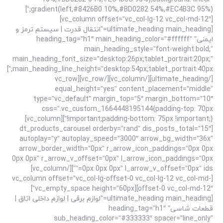
gradient(left,#8426B0 10%,#BD0282 54%,#EC4B3C 95%);”]
[vc_column offset=”vc_col-lg-12 vc_col-md-12″]
[ultimate_heading main_heading=”انتقال قدرت | سیستم ترمز و
ایمنی” heading_tag=”h1″ main_heading_color=”#ffffff”
main_heading_style=”font-weight:bold;”
main_heading_font_size=”desktop:26px;tablet_portrait:20px;”
main_heading_line_height=”desktop:54px;tablet_portrait:40px;”]
[/ultimate_heading][/vc_column][/vc_row][vc_row
equal_height=”yes” content_placement=”middle”
type=”vc_default” margin_top=”5″ margin_bottom=”10″
css=”.vc_custom_1664448195144{padding-top: 70px
!important;padding-bottom: 75px !important;}”][vc_column]
[dt_products_carousel orderby=”rand” dis_posts_total=”15″
autoplay=”y” autoplay_speed=”3000″ arrow_bg_width=”36x”
arrow_border_width=”0px” r_arrow_icon_paddings=”0px 0px
0px 0px” r_arrow_v_offset=”0px” l_arrow_icon_paddings=”0px
0px 0px 0px” l_arrow_v_offset=”0px” ids=””][/vc_column]
[vc_column offset=”vc_col-lg-offset-0 vc_col-lg-12 vc_col-md-
offset-0 vc_col-md-12″][vc_empty_space height=”60px”]
[ultimate_heading main_heading=”لوازم برقی | لوازم داخلی اتاق |
قطعات شاسی” heading_tag=”h1″
sub_heading_color=”#333333″ spacer=”line_only”