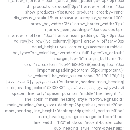
r_arrow_v_offset=”0px” l_arrow_icon_paddings=”0px 0px 0px
0px” l_arrow_v_offset=”0px”][dt_products_carousel
show_products=”featured_products” orderby=”rand”
dis_posts_total=”15″ autoplay=”y” autoplay_speed=”1000″
arrow_bg_width=”36x” arrow_border_width=”0px”
r_arrow_icon_paddings=”0px 0px 0px 0px”
r_arrow_v_offset=”0px” l_arrow_icon_paddings=”0px 0px 0px
0px” l_arrow_v_offset=”0px”][/vc_column][/vc_row][vc_row
equal_height=”yes” content_placement=”middle”
bg_type=”bg_color” bg_override=”ex-full” type=”vc_default”
margin_top=”5″ margin_bottom=”10″
css=”.vc_custom_1664448204398{padding-top: 70px
!important;padding-bottom: 55px !important;}”
bg_color_value=”rgba(170,170,170,0.1)”][vc_column]
[ultimate_heading main_heading=”قطعات موتوری | قطعات بدنه |
قطعات جلوبندی و سیستم تعلیق” sub_heading_color=”#333333″
spacer=”line_only” spacer_position=”middle” line_height=”5″
line_color=”” main_heading_style=”font-weight:bold;”
main_heading_font_size=”desktop:26px;tablet_portrait:20px;”
main_heading_line_height=”desktop:54px;tablet_portrait:40px;”
main_heading_margin=”margin-bottom:10px;”
line_width=”120″ el_class=”accent-border-color”
sub_heading_style=”font-style:italic;”