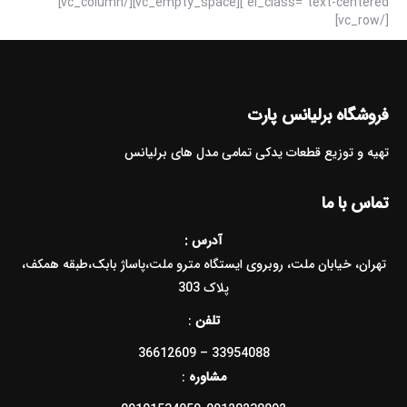
el_class=”text-centered”][vc_empty_space][/vc_column]
[/vc_row]
فروشگاه برلیانس پارت
تهیه و توزیع قطعات یدکی تمامی مدل های برلیانس
تماس با ما
آدرس :
تهران، خیابان ملت، روبروی ایستگاه مترو ملت،پاساژ بابک،طبقه همکف،
پلاک 303
تلفن
:
33954088 – 36612609
مشاوره
: