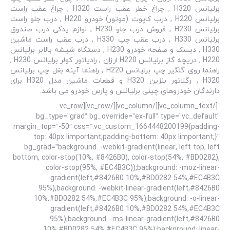
برلیانس H320 , چراغ خطر عقب راست H320 , چراغ عقب راست
برلیانس H220 , درب کاپوت (موتور) خودرو H220 , درب جلو راست
برلیانس H230 , فروش درب جلو H230 , لوازم یدکی درب صندوق
برلیانس H330 , درب عقب چپ H330 , درب عقب راست ماشین
H330 , دیسک و صفحه خودرو H230 , دستگاه شیشه بالابر برلیانس
H220 , دریچه گاز برلیانس H220 ارزان , رادیاتور کولر برلیانس H230 ,
راهنما روی گلگیر چپ برلیانس H220 , راهنما آینه بغل چپ برلیانس
H320 , رگلاتور بنزین H320 و قطعات ماشین مدل H320 برای
دارندگان خودروهای چینی برلیانس و پارس خودرو می باشد.
[/vc_column_text][/vc_column][/vc_row][vc_row
bg_type=”grad” bg_override=”ex-full” type=”vc_default”
margin_top=”-50″ css=”.vc_custom_1664448200199{padding-
top: 40px !important;padding-bottom: 40px !important;}”
bg_grad=”background: -webkit-gradient(linear, left top, left
bottom, color-stop(10%, #8426B0), color-stop(54%, #BD0282),
color-stop(95%, #EC4B3C));background: -moz-linear-
gradient(left,#8426B0 10%,#BD0282 54%,#EC4B3C
95%);background: -webkit-linear-gradient(left,#8426B0
10%,#BD0282 54%,#EC4B3C 95%);background: -o-linear-
gradient(left,#8426B0 10%,#BD0282 54%,#EC4B3C
95%);background: -ms-linear-gradient(left,#8426B0
10%,#BD0282 54%,#EC4B3C 95%);background: linear-