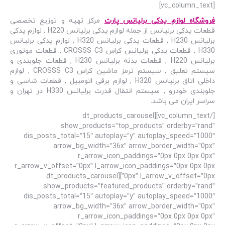
[vc_column_text]
فروشگاه لوازم یدکی برلیانس پارت
مرکز تهیه و توزیع تخصصی
قطعات یدکی برلیانس از جمله لوازم یدکی برلیانس H220 , لوازم یدکی
برلیانس H230 , قطعات یدکی برلیانس H320 , لوازم یدکی برلیانس
H330 , قطعات یدکی برلیانس کراس CROSSS C3 , قطعات موتوری
برلیانس H220 , قطعات بدنه برلیانس H230 , قطعات جلوبندی و
سیستم تعلیق , سیستم ترمز ماشین کراس CROSSS C3 , لوازم
داخلی اتاق برلیانس H320 , لوازم برقی اتومبیل , قطعات شاسی و
جلوبندی خودرو , سیستم انتقال قدرت برلیانس H330 در تهران و
سراسر ایران می باشد.
[/vc_column_text][dt_products_carousel
show_products=”top_products” orderby=”rand”
dis_posts_total=”15″ autoplay=”y” autoplay_speed=”1000″
arrow_bg_width=”36x” arrow_border_width=”0px”
r_arrow_icon_paddings=”0px 0px 0px 0px”
r_arrow_v_offset=”0px” l_arrow_icon_paddings=”0px 0px 0px
0px” l_arrow_v_offset=”0px”][dt_products_carousel
show_products=”featured_products” orderby=”rand”
dis_posts_total=”15″ autoplay=”y” autoplay_speed=”1000″
arrow_bg_width=”36x” arrow_border_width=”0px”
r_arrow_icon_paddings=”0px 0px 0px 0px”