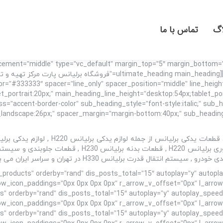
اگ
تماس با ما
lacement=”middle” type=”vc_default” margin_top=”5″ margin_bottom
!g-bottom: 55px !important;}”][vc_column][ultimate_heading main_heading
r=”#333333″ spacer=”line_only” spacer_position=”middle” line_height
_portrait:20px;” main_heading_line_height=”desktop:54px;tablet_po
ass=”accent-border-color” sub_heading_style=”font-style:italic;” su
roducts=”top_products” orderby=”rand” dis_posts_total=”15″ autoplay=”y” a
” orderby=”rand” dis_posts_total=”15″ autoplay=”y” autoplay_spee
” orderby=”rand” dis_posts_total=”15″ autoplay=”y” autoplay_spee