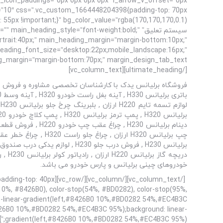
m=”10″ css=”.vc_custom_1664448204398{padding-top: 70px
سیستم تعلیق” n_heading_style=”font-weight:bold
rtrait:40px;” main_heading_margin=”margin-bottom:10px;”
b_heading_font_size=”desktop:22px;mobile_landscape:16px;”
[/ultimate_heading][vc_column_text]
خودروهای چینی برلیانس و پارس خودرو می باشد.
199{padding-top: 40px
p(10%, #8426B0), color-stop(54%, #BD0282), color-stop(95%,
t-linear-gradient(left,#8426B0 10%,#BD0282 54%,#EC4B3C
8426B0 10%,#BD0282 54%,#EC4B3C 95%);background: linear-