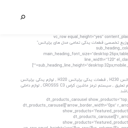
جستجو:
[vc_row equal_height=”yes” content_p
important;paddin=”فروشگاه برلیانس پارت مرکز تهیه و توزیع تخصصی قطعات یدکی تمامی مدل های برلیانس”
sub_heading_colo
main_heading_font_size=”desktop:26px;tablet
line_width=”120″ el_cl
sub_heading_line_height=”desktop:32px;mobile_landscape:26px;” spacer_margin=”margin-bottom:40px;” sub_heading_margin=”margin-bottom:70px;” margin_design_tab_text=””]
مرکز تهیه و توزیع تخصصی قطعات یدکی برلیانس از جمله لوازم یدکی برلیانس H220 , لوازم یدکی برلیانس H230 , قطعات یدکی برلیانس H320 , لوازم یدکی برلیانس
H330 , قطعات یدکی برلیانس کراس CROSSS C3 , قطعات موتوری برلیانس H220 , قطعات بدنه برلیانس H230 , قطعات جلوبندی و سیستم تعلیق , سیستم ترمز ماشین کراس CROSSS C3 , لوازم داخلی
[/vc_column_text][dt_products_carousel show_p
arrow_border_width=”0px” r_arrow_icon_paddings=”0px 0px 0px 0px” r_arrow_v_offset=”0px” l_arrow_icon_paddings=”0px 0px 0px 0px” l_arrow_v_offset=”0px”][dt_products_carousel
show_products=”featured_products
r_arrow_icon_paddings=”0px 0px 0px 0px” r_arrow_v_offset=”0px” l_arrow_icon_paddings=”0px 0px 0px 0px” l_arrow_v_offset=”0px”][dt_products_carousel
show_products=”featured_products