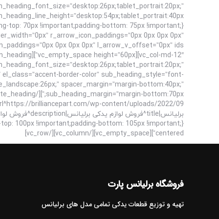
n_heading_font_size=”desktop:26px;tablet_portrait:20px;”
der_width=”0px” r_arrow_icon_paddings=”0px 0px 0px 0px”
in_heading_font_size=”desktop:26px;tablet_portrait:20px;”
 el_class=”accent-border-color” sub_heading_style=”font-
le_landscape:26px;” spacer_margin=”margin-bottom:40px;”
centered”][vc_empty_space][/vc_column][/vc_row]
فروشگاه برلیانس پارت
تهیه و توزیع قطعات یدکی تمامی مدل های برلیانس