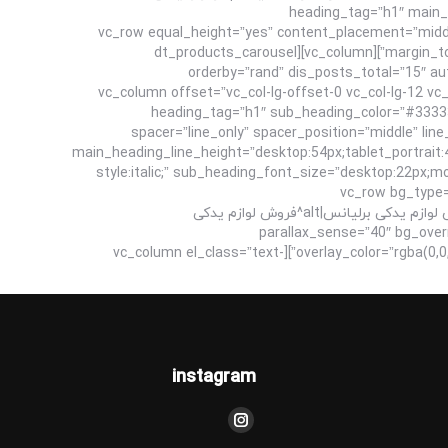
heading_tag=”h1″ main_h
main_heading_line_height=”desktop:54px;tablet_portrait:40px;”][/ultimate_heading][/vc_column][/vc_row][vc_row equal_height=”
margin_top=”5″ margin_bottom=”10″ css=”.vc_custom_1664448195144{padding-top: 70px !important;padding-bottom: 75px !important;}”][vc_column][dt_products_carousel
orderby=”rand” dis_posts_total=”15″ a
r_arrow_v_offset=”0px” l_arrow_icon_paddings=”0px 0px 0px 0px” l_arrow_v_offset=”0px” ids=””][/vc_column][vc_column offset=”vc_col-lg
vc_col-md-12″][vc_empty_space height=”60px”][ultimate_heading m=”لوازم برقی | لوازم داخلی اتاق | قطعات شاسی” heading_tag=”h1″ sub_heading_color=”#333333″
spacer=”line_only” spacer_position=”middle” lin
main_heading_line_height=”desktop:54px;tablet_portrait:
style:italic;” sub_heading_font_size=”desktop:22px;
sub_heading_margin=”margin-bottom:70px;”
bg_image_new=”id^4543|url^https://brilliancepart.com/wp-content/uploads/2022/09/فروش-لوازم-یدکی-برلیانس.jpg|caption^فروش لوازم یدکی برلیانس|alt^فروش لوازم یدکی
parallax_sense=”40″ bg_override=”ex-full” enable_overl”
overlay_color=”rgba(0,0,0,0.6)” type=”vc_default” css=”.vc_custom_1664448188951{padding-top: 100px !important;padding-bottom: 105px !important;}”][vc_column el_class=”text-
instagram
مارا در اینجا پیدا کنید:
اینستاگرام