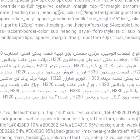
override=”ex-full” type=”vc_default” margin_top=”5″ margin_botto
cer=”line_only” spacer_position=”middle” line_height=”5″ line_color=”” mai
_portrait:20px;” main_heading_line_height=”desktop:54px;tablet_po
ass=”accent-border-color” sub_heading_style=”font-style:italic;” su
” bg_override=”ex-full” type=”vc_default” margin_top=”-50″ css=”.vc_custom_1664448200
ackground: -webkit-gradient(linear, left top, left bottom, color-sto
nt(left,#8426B0 10%,#BD0282 54%,#EC4B3C 95%);background: -webki
,#BD0282 54%,#EC4B3C 95%);background: -ms-linear-gradient(left,#