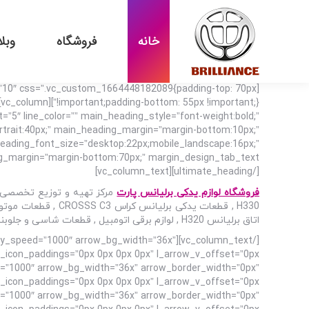
خانه
فروشگاه
وبل
=”10″ css=”.vc_custom_1664448182089{padding-top: 70px
=”5″ line_color=”” main_heading_style=”font-weight:bold;”
rtrait:40px;” main_heading_margin=”margin-bottom:10px;”
b_heading_font_size=”desktop:22px;mobile_landscape:16px;”
[/ultimate_heading][vc_column_text]
فروشگاه لوازم یدکی برلیانس پارت
اتاق برلیانس H320 , لوازم برقی اتومبیل , قطعات شاسی و جلوبندی خودرو , سیستم انتقال قدرت برلیانس H330 در تهران و سراسر ایران می باشد.
utoplay_speed=”1000″ arrow_bg_width=”36x”
d=”1000″ arrow_bg_width=”36x” arrow_border_width=”0px”
d=”1000″ arrow_bg_width=”36x” arrow_border_width=”0px”