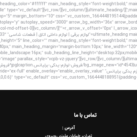
eading_color=”#ffffff” main_heading_style=”font-weight:bold;” mai
yes” content_placement=”middle” type=”vc_default”
utoplay=”y” autoplay_speed=”3000″ arrow_bg_width=”36x” arrow_bor
-offset-0 vc_col-lg-12 vc_col-md-offset-0
ain_heading
e_height=”5″ line_color=”” main_heading_style=”font-weight:bold;” ma
40px;” main_heading_margin=”margin-bottom:10px;” line_width=”120″
mobile_landscape:16px;” sub_heading_line_height=”desktop:32px;mobi
][/ultimate_heading][/vc_column][/vc_row][vc_row bg_type=”image” parallax_style=”vcpb-vz-jquery”
برلیانس|title^فروش لوازم یدکی برلیانس|description^فروش لوازم یدکی برلیانس” ay=”enable_overlay_value
تماس با ما
آدرس :
تهران، خیابان ملت، روبروی