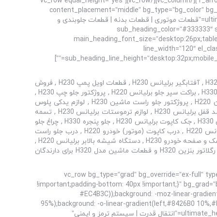
r_arrow_icon_paddings=”0px 0px 0px 0px” r_arrow_v_offset=”0px” l_arrow_icon_paddings=”0px 0px 0px 0px” l_arrow_v_offset=”0px”][/vc_column][/vc_row][vc_row equal_height=”yes”
content_placement=”middle” bg_type=”bg_color” bg_
!important;padding-bottom: 55px !important;}” bg_color_value=”rgba(170,170,170,0.1)”][vc_column][ultimate_heading main_heading=”قطعات موتوری | قطعات بدنه | قطعات جلوبندی و
sub_heading_color=”#333333″ spa;”
main_heading_font_size=”desktop:26px;tablet
line_width=”120″ el_cl
sub_heading_line_height=”desktop:32px;mobile_landscape:26px;” spacer_margin=”margin-bottom:40px;” sub_heading_margin=”margin-bottom:70px;” margin_design_tab_text=””]
فروشگاه برلیانس یدک با کارشناسان تخصصی مشاوره و فروش انواع قطعات اتومبیل، مرکزی مطمئن برای تهیه قطعه یدکی اصلی، استارت H320 , آفتابگیر برلیانس H230 , قطعات اویل پمپ H230 , فروش
باتری برلیانس H330 , آینه بغل راست خودرو H320 , آینه وسط H330 , قطعات یدکی آینه بغل چپ ماشین H320 , براکت سپر عقب برلیانس H330 , براکت سپر جلو برلیانس H220 , پروژکتور جلو چپ H230 ,
لوازم تسمه تایم H220 ارزان , بلبرینگ چرخ جلو برلیانس H230 , فروش بلبرینگ کلاچ خودرو H320 , بوستر ترمز H220 , بوشن طبق ماشین H220 , پروژکتور جلو راست ماشین H230 , لوازم یدکی پلوس
برلیانس H320 , پمپ ترمز برلیانس H320 , پمپ کلاچ خودرو H220 , قطعات پیستون H330 ارزان , فروش پیستون برلیانس H320 , ترمز ضد قفل برلیانس H230 , لوازم ترموستات برلیانس H230 , تسمه
دینام برلیانس H230 , چراغ عقب چپ خودرو H220 , فروش قطعات یدکی تسمه دینام H330 , توربو شارژر H320 , تیغه برف پاک کن ماشین H330 , جک کاپوت برلیانس H230 , جلو پنجره H330 , چراغ جلو
چپ برلیانس H320 ارزان , چراغ جلو راست H320 , چراغ خطر عقب چپ برلیانس H320 , چراغ خطر عقب راست H320 , چراغ عقب راست برلیانس H220 , درب کاپوت (موتور) خودرو H220 , درب جلو راست
برلیانس H230 , فروش درب جلو H230 , لوازم یدکی درب صندوق برلیانس H330 , درب عقب چپ H330 , درب عقب راست ماشین H330 , دیسک و صفحه خودرو H230 , دستگاه شیشه بالابر برلیانس H220 ,
دریچه گاز برلیانس H220 ارزان , رادیاتور کولر برلیانس H230 , راهنما روی گلگیر چپ برلیانس H220 , راهنما آینه بغل چپ برلیانس H320 , رگلاتور بنزین H320 و قطعات ماشین مدل H320 برای دارندگان
[/vc_column_text][/vc_column][/vc_row][vc_row bg_type=”grad
!important;padding-bottom: 40px !important;}” bg_grad=”b
#EC4B3C));background: -moz-linear-gradie
95%);background: -o-linear-gradient(left,#8426B0 10%
gradient(left,#8426B0 10%,#BD0282 54%,#EC4B3C 95%);”][vc_column offset=”vc_col-lg-12 vc_col-md-12″][ultimate_heading main_heading=”انتقال قدرت | سیستم ترمز و ایمنی”