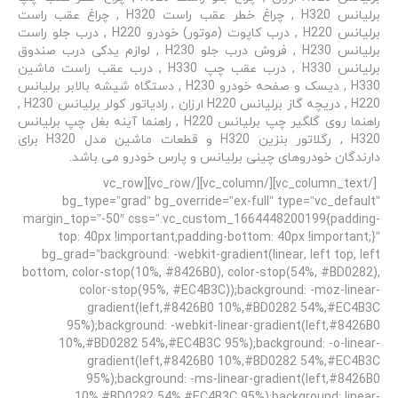
برلیانس H320 , چراغ خطر عقب راست H320 , چراغ عقب راست
برلیانس H220 , درب کاپوت (موتور) خودرو H220 , درب جلو راست
برلیانس H230 , فروش درب جلو H230 , لوازم یدکی درب صندوق
برلیانس H330 , درب عقب چپ H330 , درب عقب راست ماشین
H330 , دیسک و صفحه خودرو H230 , دستگاه شیشه بالابر برلیانس
H220 , دریچه گاز برلیانس H220 ارزان , رادیاتور کولر برلیانس H230 ,
راهنما روی گلگیر چپ برلیانس H220 , راهنما آینه بغل چپ برلیانس
H320 , رگلاتور بنزین H320 و قطعات ماشین مدل H320 برای
دارندگان خودروهای چینی برلیانس و پارس خودرو می باشد.
[/vc_column_text][/vc_column][/vc_row][vc_row
bg_type=”grad” bg_override=”ex-full” type=”vc_default”
margin_top=”-50″ css=”.vc_custom_1664448200199{padding-
top: 40px !important;padding-bottom: 40px !important;}”
bg_grad=”background: -webkit-gradient(linear, left top, left
bottom, color-stop(10%, #8426B0), color-stop(54%, #BD0282),
color-stop(95%, #EC4B3C));background: -moz-linear-
gradient(left,#8426B0 10%,#BD0282 54%,#EC4B3C
95%);background: -webkit-linear-gradient(left,#8426B0
10%,#BD0282 54%,#EC4B3C 95%);background: -o-linear-
gradient(left,#8426B0 10%,#BD0282 54%,#EC4B3C
95%);background: -ms-linear-gradient(left,#8426B0
10%,#BD0282 54%,#EC4B3C 95%);background: linear-