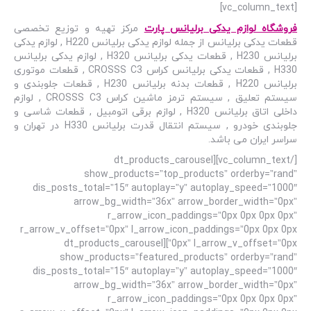
[vc_column_text]
فروشگاه لوازم یدکی برلیانس پارت
مرکز تهیه و توزیع تخصصی
قطعات یدکی برلیانس از جمله لوازم یدکی برلیانس H220 , لوازم یدکی
برلیانس H230 , قطعات یدکی برلیانس H320 , لوازم یدکی برلیانس
H330 , قطعات یدکی برلیانس کراس CROSSS C3 , قطعات موتوری
برلیانس H220 , قطعات بدنه برلیانس H230 , قطعات جلوبندی و
سیستم تعلیق , سیستم ترمز ماشین کراس CROSSS C3 , لوازم
داخلی اتاق برلیانس H320 , لوازم برقی اتومبیل , قطعات شاسی و
جلوبندی خودرو , سیستم انتقال قدرت برلیانس H330 در تهران و
سراسر ایران می باشد.
[/vc_column_text][dt_products_carousel
show_products=”top_products” orderby=”rand”
dis_posts_total=”15″ autoplay=”y” autoplay_speed=”1000″
arrow_bg_width=”36x” arrow_border_width=”0px”
r_arrow_icon_paddings=”0px 0px 0px 0px”
r_arrow_v_offset=”0px” l_arrow_icon_paddings=”0px 0px 0px
0px” l_arrow_v_offset=”0px”][dt_products_carousel
show_products=”featured_products” orderby=”rand”
dis_posts_total=”15″ autoplay=”y” autoplay_speed=”1000″
arrow_bg_width=”36x” arrow_border_width=”0px”
r_arrow_icon_paddings=”0px 0px 0px 0px”