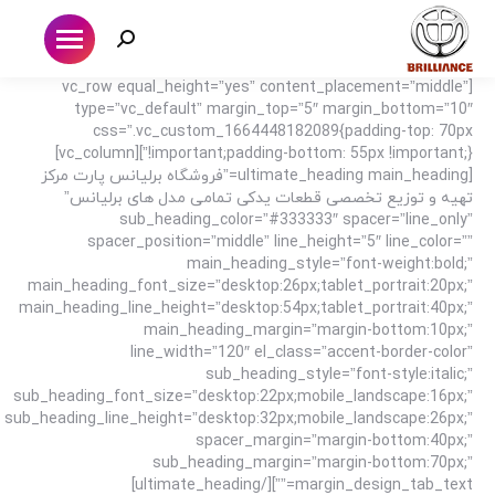
جستجو:
[vc_row equal_height=”yes” content_placement=”middle”
type=”vc_default” margin_top=”5″ margin_bottom=”10″
css=”.vc_custom_1664448182089{padding-top: 70px
!important;padding-bottom: 55px !important;}”][vc_column]
[ultimate_heading main_heading=”فروشگاه برلیانس پارت مرکز
تهیه و توزیع تخصصی قطعات یدکی تمامی مدل های برلیانس”
sub_heading_color=”#333333″ spacer=”line_only”
spacer_position=”middle” line_height=”5″ line_color=””
main_heading_style=”font-weight:bold;”
main_heading_font_size=”desktop:26px;tablet_portrait:20px;”
main_heading_line_height=”desktop:54px;tablet_portrait:40px;”
main_heading_margin=”margin-bottom:10px;”
line_width=”120″ el_class=”accent-border-color”
sub_heading_style=”font-style:italic;”
sub_heading_font_size=”desktop:22px;mobile_landscape:16px;”
sub_heading_line_height=”desktop:32px;mobile_landscape:26px;”
spacer_margin=”margin-bottom:40px;”
sub_heading_margin=”margin-bottom:70px;”
margin_design_tab_text=””][/ultimate_heading]