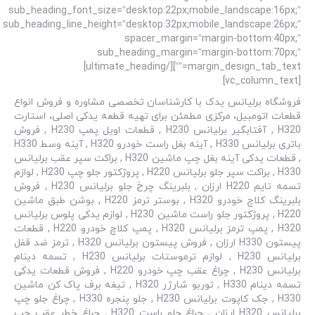
sub_heading_font_size=”desktop:22px;mobile_landscape:16px;”
sub_heading_line_height=”desktop:32px;mobile_landscape:26px;”
spacer_margin=”margin-bottom:40px;”
sub_heading_margin=”margin-bottom:70px;”
margin_design_tab_text=””][/ultimate_heading]
[vc_column_text]
فروشگاه برلیانس یدک با کارشناسان تخصصی مشاوره و فروش انواع
قطعات اتومبیل، مرکزی مطمئن برای تهیه قطعه یدکی اصلی، استارت
H320 , آفتابگیر برلیانس H230 , قطعات اویل پمپ H230 , فروش
باتری برلیانس H330 , آینه بغل راست خودرو H320 , آینه وسط H330
, قطعات یدکی آینه بغل چپ ماشین H320 , براکت سپر عقب برلیانس
H330 , براکت سپر جلو برلیانس H220 , پروژکتور جلو چپ H230 , لوازم
تسمه تایم H220 ارزان , بلبرینگ چرخ جلو برلیانس H230 , فروش
بلبرینگ کلاچ خودرو H320 , بوستر ترمز H220 , بوشن طبق ماشین
H220 , پروژکتور جلو راست ماشین H230 , لوازم یدکی پلوس برلیانس
H320 , پمپ ترمز برلیانس H320 , پمپ کلاچ خودرو H220 , قطعات
پیستون H330 ارزان , فروش پیستون برلیانس H320 , ترمز ضد قفل
برلیانس H230 , لوازم ترموستات برلیانس H230 , تسمه دینام
برلیانس H230 , چراغ عقب چپ خودرو H220 , فروش قطعات یدکی
تسمه دینام H330 , توربو شارژر H320 , تیغه برف پاک کن ماشین
H330 , جک کاپوت برلیانس H230 , جلو پنجره H330 , چراغ جلو چپ
برلیانس H320 ارزان , چراغ جلو راست H320 , چراغ خطر عقب چپ