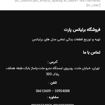
el_class=”text-centered”][vc_empty_space][/vc_column]
[/vc_row]
فروشگاه برلیانس پارت
تهیه و توزیع قطعات یدکی تمامی مدل های برلیانس
تماس با ما
آدرس :
تهران، خیابان ملت، روبروی ایستگاه مترو ملت،پاساژ بابک،طبقه همکف،
پلاک 303
تلفن
:
33954088 – 36612609
مشاوره
: