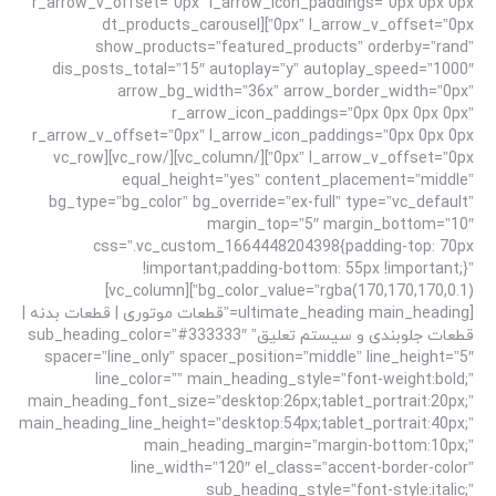
r_arrow_v_offset=”0px” l_arrow_icon_paddings=”0px 0px 0px
0px” l_arrow_v_offset=”0px”][dt_products_carousel
show_products=”featured_products” orderby=”rand”
dis_posts_total=”15″ autoplay=”y” autoplay_speed=”1000″
arrow_bg_width=”36x” arrow_border_width=”0px”
r_arrow_icon_paddings=”0px 0px 0px 0px”
r_arrow_v_offset=”0px” l_arrow_icon_paddings=”0px 0px 0px
0px” l_arrow_v_offset=”0px”][/vc_column][/vc_row][vc_row
equal_height=”yes” content_placement=”middle”
bg_type=”bg_color” bg_override=”ex-full” type=”vc_default”
margin_top=”5″ margin_bottom=”10″
css=”.vc_custom_1664448204398{padding-top: 70px
!important;padding-bottom: 55px !important;}”
bg_color_value=”rgba(170,170,170,0.1)”][vc_column]
[ultimate_heading main_heading=”قطعات موتوری | قطعات بدنه |
قطعات جلوبندی و سیستم تعلیق” sub_heading_color=”#333333″
spacer=”line_only” spacer_position=”middle” line_height=”5″
line_color=”” main_heading_style=”font-weight:bold;”
main_heading_font_size=”desktop:26px;tablet_portrait:20px;”
main_heading_line_height=”desktop:54px;tablet_portrait:40px;”
main_heading_margin=”margin-bottom:10px;”
line_width=”120″ el_class=”accent-border-color”
sub_heading_style=”font-style:italic;”