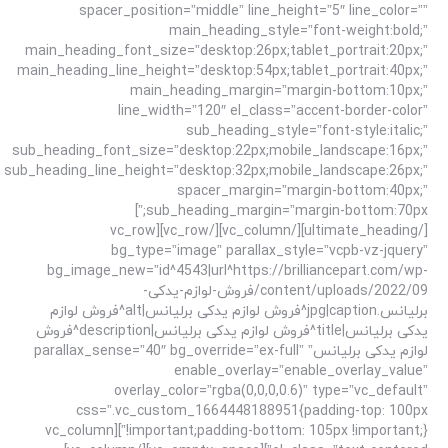
spacer_position=”middle” line_height=”5″ line_color=””
main_heading_style=”font-weight:bold;”
main_heading_font_size=”desktop:26px;tablet_portrait:20px;”
main_heading_line_height=”desktop:54px;tablet_portrait:40px;”
main_heading_margin=”margin-bottom:10px;”
line_width=”120″ el_class=”accent-border-color”
sub_heading_style=”font-style:italic;”
sub_heading_font_size=”desktop:22px;mobile_landscape:16px;”
sub_heading_line_height=”desktop:32px;mobile_landscape:26px;”
spacer_margin=”margin-bottom:40px;”
sub_heading_margin=”margin-bottom:70px;”]
[/ultimate_heading][/vc_column][/vc_row][vc_row
bg_type=”image” parallax_style=”vcpb-vz-jquery”
bg_image_new=”id^4543|url^https://brilliancepart.com/wp-
content/uploads/2022/09/فروش-لوازم-یدکی-
برلیانس.jpg|caption^فروش لوازم یدکی برلیانس|alt^فروش لوازم
یدکی برلیانس|title^فروش لوازم یدکی برلیانس|description^فروش
لوازم یدکی برلیانس” parallax_sense=”40″ bg_override=”ex-full”
enable_overlay=”enable_overlay_value”
overlay_color=”rgba(0,0,0,0.6)” type=”vc_default”
css=”.vc_custom_1664448188951{padding-top: 100px
!important;padding-bottom: 105px !important;}”][vc_column