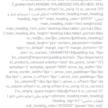
gradient(left,#8426B0 10%,#BD0282 54%,#EC4B3C 95%);”]
[vc_column offset=”vc_col-lg-12 vc_col-md-12″]
[ultimate_heading main_heading=”انتقال قدرت | سیستم ترمز و
ایمنی” heading_tag=”h1″ main_heading_color=”#ffffff”
main_heading_style=”font-weight:bold;”
main_heading_font_size=”desktop:26px;tablet_portrait:20px;”
main_heading_line_height=”desktop:54px;tablet_portrait:40px;”]
[/ultimate_heading][/vc_column][/vc_row][vc_row
equal_height=”yes” content_placement=”middle”
type=”vc_default” margin_top=”5″ margin_bottom=”10″
css=”.vc_custom_1664448195144{padding-top: 70px
!important;padding-bottom: 75px !important;}”][vc_column]
[dt_products_carousel orderby=”rand” dis_posts_total=”15″
autoplay=”y” autoplay_speed=”3000″ arrow_bg_width=”36x”
arrow_border_width=”0px” r_arrow_icon_paddings=”0px 0px
0px 0px” r_arrow_v_offset=”0px” l_arrow_icon_paddings=”0px
0px 0px 0px” l_arrow_v_offset=”0px” ids=””][/vc_column]
[vc_column offset=”vc_col-lg-offset-0 vc_col-lg-12 vc_col-md-
offset-0 vc_col-md-12″][vc_empty_space height=”60px”]
[ultimate_heading main_heading=”لوازم برقی | لوازم داخلی اتاق |
قطعات شاسی” heading_tag=”h1″
sub_heading_color=”#333333″ spacer=”line_only”