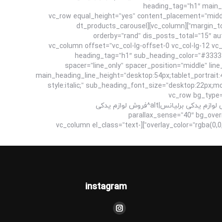
heading_tag=”h1″ main_h
main_heading_line_height=”desktop:54px;tablet_portrait:40px;”][/ultimate_heading][/vc_column][/vc_row][vc_row equal_height=”
margin_top=”5″ margin_bottom=”10″ css=”.vc_custom_1664448195144{padding-top: 70px !important;padding-bottom: 75px !important;}”][vc_column][dt_products_carousel
orderby=”rand” dis_posts_total=”15″ a
r_arrow_v_offset=”0px” l_arrow_icon_paddings=”0px 0px 0px 0px” l_arrow_v_offset=”0px” ids=””][/vc_column][vc_column offset=”vc_col-lg
vc_col-md-12″][vc_empty_space height=”60px”][ultimate_heading m=”لوازم برقی | لوازم داخلی اتاق | قطعات شاسی” heading_tag=”h1″ sub_heading_color=”#333333″
spacer=”line_only” spacer_position=”middle” lin
main_heading_line_height=”desktop:54px;tablet_portrait:
style:italic;” sub_heading_font_size=”desktop:22px;
sub_heading_margin=”margin-bottom:70px;”
bg_image_new=”id^4543|url^https://brilliancepart.com/wp-content/uploads/2022/09/فروش-لوازم-یدکی-برلیانس.jpg|caption^فروش لوازم یدکی برلیانس|alt^فروش لوازم یدکی
parallax_sense=”40″ bg_override=”ex-full” enable_overl”
overlay_color=”rgba(0,0,0,0.6)” type=”vc_default” css=”.vc_custom_1664448188951{padding-top: 100px !important;padding-bottom: 105px !important;}”][vc_column el_class=”text-
instagram
مارا در اینجا پیدا کنید:
اینستاگرام