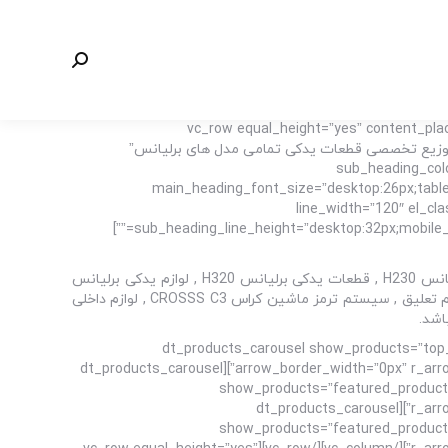
جستجو:
[vc_row equal_height=”yes” content_p
important;paddin=”فروشگاه برلیانس پارت مرکز تهیه و توزیع تخصصی قطعات یدکی تمامی مدل های برلیانس”
sub_heading_colo
main_heading_font_size=”desktop:26px;tablet
line_width=”120″ el_cl
sub_heading_line_height=”desktop:32px;mobile_landscape:26px;” spacer_margin=”margin-bottom:40px;” sub_heading_margin=”margin-bottom:70px;” margin_design_tab_text=””]
مرکز تهیه و توزیع تخصصی قطعات یدکی برلیانس از جمله لوازم یدکی برلیانس H220 , لوازم یدکی برلیانس H230 , قطعات یدکی برلیانس H320 , لوازم یدکی برلیانس
H330 , قطعات یدکی برلیانس کراس CROSSS C3 , قطعات موتوری برلیانس H220 , قطعات بدنه برلیانس H230 , قطعات جلوبندی و سیستم تعلیق , سیستم ترمز ماشین کراس CROSSS C3 , لوازم داخلی
[/vc_column_text][dt_products_carousel show_p
arrow_border_width=”0px” r_arrow_icon_paddings=”0px 0px 0px 0px” r_arrow_v_offset=”0px” l_arrow_icon_paddings=”0px 0px 0px 0px” l_arrow_v_offset=”0px”][dt_products_carousel
show_products=”featured_products
r_arrow_icon_paddings=”0px 0px 0px 0px” r_arrow_v_offset=”0px” l_arrow_icon_paddings=”0px 0px 0px 0px” l_arrow_v_offset=”0px”][dt_products_carousel
show_products=”featured_products