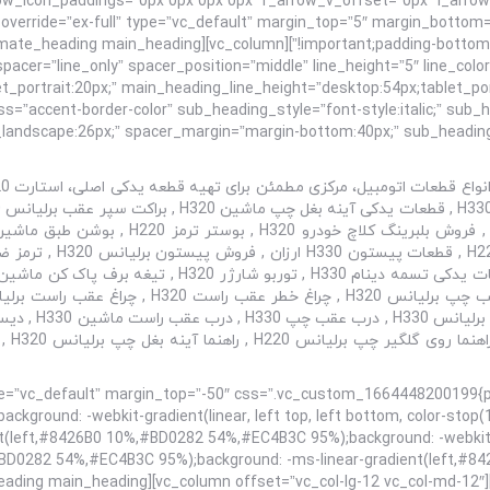
override=”ex-full” type=”vc_default” margin_top=”5″ margin_botto
cer=”line_only” spacer_position=”middle” line_height=”5″ line_color=”” mai
_portrait:20px;” main_heading_line_height=”desktop:54px;tablet_po
ass=”accent-border-color” sub_heading_style=”font-style:italic;” su
” bg_override=”ex-full” type=”vc_default” margin_top=”-50″ css=”.vc_custom_1664448200
ackground: -webkit-gradient(linear, left top, left bottom, color-sto
nt(left,#8426B0 10%,#BD0282 54%,#EC4B3C 95%);background: -webki
,#BD0282 54%,#EC4B3C 95%);background: -ms-linear-gradient(left,#