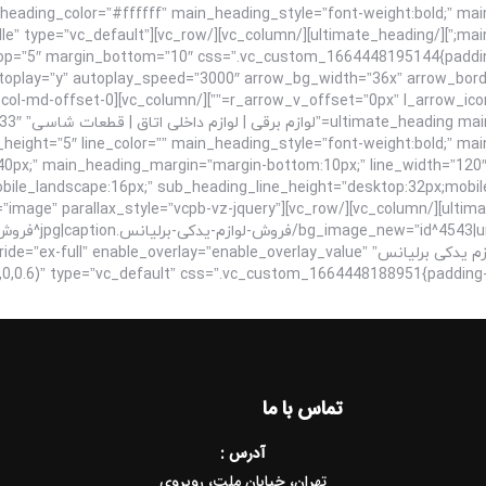
eading_color=”#ffffff” main_heading_style=”font-weight:bold;” mai
yes” content_placement=”middle” type=”vc_default”
utoplay=”y” autoplay_speed=”3000″ arrow_bg_width=”36x” arrow_bor
-offset-0 vc_col-lg-12 vc_col-md-offset-0
ain_heading
e_height=”5″ line_color=”” main_heading_style=”font-weight:bold;” ma
40px;” main_heading_margin=”margin-bottom:10px;” line_width=”120″
mobile_landscape:16px;” sub_heading_line_height=”desktop:32px;mobi
][/ultimate_heading][/vc_column][/vc_row][vc_row bg_type=”image” parallax_style=”vcpb-vz-jquery”
برلیانس|title^فروش لوازم یدکی برلیانس|description^فروش لوازم یدکی برلیانس” ay=”enable_overlay_value
تماس با ما
آدرس :
تهران، خیابان ملت، روبروی