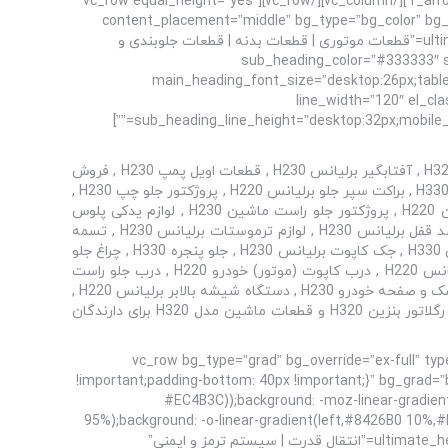
r_arrow_icon_paddings=”0px 0px 0px 0px” r_arrow_v_offset=”0px” l_arrow_icon_paddings=”0px 0px 0px 0px” l_arrow_v_offset=”0px”][/vc_column][/vc_row][vc_row equal_height=”yes”
content_placement=”middle” bg_type=”bg_color” bg_
!important;padding-bottom: 55px !important;}” bg_color_value=”rgba(170,170,170,0.1)”][vc_column][ultimate_heading main_heading=”قطعات موتوری | قطعات بدنه | قطعات جلوبندی و
sub_heading_color=”#333333″ spa;”
main_heading_font_size=”desktop:26px;tablet
line_width=”120″ el_cl
sub_heading_line_height=”desktop:32px;mobile_landscape:26px;” spacer_margin=”margin-bottom:40px;” sub_heading_margin=”margin-bottom:70px;” margin_design_tab_text=””]
فروشگاه برلیانس یدک با کارشناسان تخصصی مشاوره و فروش انواع قطعات اتومبیل، مرکزی مطمئن برای تهیه قطعه یدکی اصلی، استارت H320 , آفتابگیر برلیانس H230 , قطعات اویل پمپ H230 , فروش
باتری برلیانس H330 , آینه بغل راست خودرو H320 , آینه وسط H330 , قطعات یدکی آینه بغل چپ ماشین H320 , براکت سپر عقب برلیانس H330 , براکت سپر جلو برلیانس H220 , پروژکتور جلو چپ H230 ,
لوازم تسمه تایم H220 ارزان , بلبرینگ چرخ جلو برلیانس H230 , فروش بلبرینگ کلاچ خودرو H320 , بوستر ترمز H220 , بوشن طبق ماشین H220 , پروژکتور جلو راست ماشین H230 , لوازم یدکی پلوس
برلیانس H320 , پمپ ترمز برلیانس H320 , پمپ کلاچ خودرو H220 , قطعات پیستون H330 ارزان , فروش پیستون برلیانس H320 , ترمز ضد قفل برلیانس H230 , لوازم ترموستات برلیانس H230 , تسمه
دینام برلیانس H230 , چراغ عقب چپ خودرو H220 , فروش قطعات یدکی تسمه دینام H330 , توربو شارژر H320 , تیغه برف پاک کن ماشین H330 , جک کاپوت برلیانس H230 , جلو پنجره H330 , چراغ جلو
چپ برلیانس H320 ارزان , چراغ جلو راست H320 , چراغ خطر عقب چپ برلیانس H320 , چراغ خطر عقب راست H320 , چراغ عقب راست برلیانس H220 , درب کاپوت (موتور) خودرو H220 , درب جلو راست
برلیانس H230 , فروش درب جلو H230 , لوازم یدکی درب صندوق برلیانس H330 , درب عقب چپ H330 , درب عقب راست ماشین H330 , دیسک و صفحه خودرو H230 , دستگاه شیشه بالابر برلیانس H220 ,
دریچه گاز برلیانس H220 ارزان , رادیاتور کولر برلیانس H230 , راهنما روی گلگیر چپ برلیانس H220 , راهنما آینه بغل چپ برلیانس H320 , رگلاتور بنزین H320 و قطعات ماشین مدل H320 برای دارندگان
[/vc_column_text][/vc_column][/vc_row][vc_row bg_type=”grad
!important;padding-bottom: 40px !important;}” bg_grad=”b
#EC4B3C));background: -moz-linear-gradie
95%);background: -o-linear-gradient(left,#8426B0 10%
gradient(left,#8426B0 10%,#BD0282 54%,#EC4B3C 95%);”][vc_column offset=”vc_col-lg-12 vc_col-md-12″][ultimate_heading main_heading=”انتقال قدرت | سیستم ترمز و ایمنی”