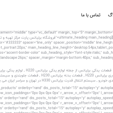
اگ
تماس با ما
lacement=”middle” type=”vc_default” margin_top=”5″ margin_bottom
!g-bottom: 55px !important;}”][vc_column][ultimate_heading main_heading
r=”#333333″ spacer=”line_only” spacer_position=”middle” line_height
_portrait:20px;” main_heading_line_height=”desktop:54px;tablet_po
ass=”accent-border-color” sub_heading_style=”font-style:italic;” su
roducts=”top_products” orderby=”rand” dis_posts_total=”15″ autoplay=”y” a
” orderby=”rand” dis_posts_total=”15″ autoplay=”y” autoplay_spee
” orderby=”rand” dis_posts_total=”15″ autoplay=”y” autoplay_spee