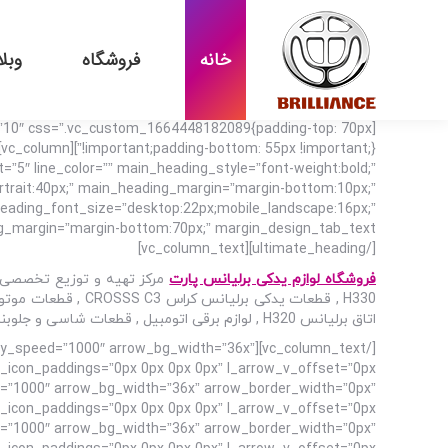
خانه
فروشگاه
وبل
=”10″ css=”.vc_custom_1664448182089{padding-top: 70px
=”5″ line_color=”” main_heading_style=”font-weight:bold;”
rtrait:40px;” main_heading_margin=”margin-bottom:10px;”
b_heading_font_size=”desktop:22px;mobile_landscape:16px;”
[/ultimate_heading][vc_column_text]
فروشگاه لوازم یدکی برلیانس پارت
اتاق برلیانس H320 , لوازم برقی اتومبیل , قطعات شاسی و جلوبندی خودرو , سیستم انتقال قدرت برلیانس H330 در تهران و سراسر ایران می باشد.
utoplay_speed=”1000″ arrow_bg_width=”36x”
d=”1000″ arrow_bg_width=”36x” arrow_border_width=”0px”
d=”1000″ arrow_bg_width=”36x” arrow_border_width=”0px”