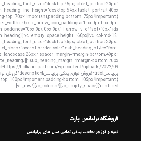
n_heading_font_size=”desktop:26px;tablet_portrait:20px;”
der_width=”0px” r_arrow_icon_paddings=”0px 0px 0px 0px”
in_heading_font_size=”desktop:26px;tablet_portrait:20px;”
 el_class=”accent-border-color” sub_heading_style=”font-
le_landscape:26px;” spacer_margin=”margin-bottom:40px;”
centered”][vc_empty_space][/vc_column][/vc_row]
فروشگاه برلیانس پارت
تهیه و توزیع قطعات یدکی تمامی مدل های برلیانس