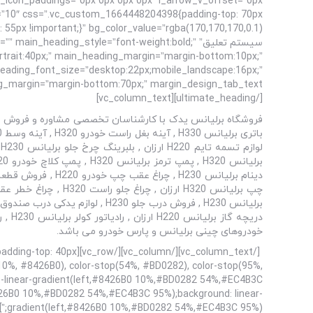
m=”10″ css=”.vc_custom_1664448204398{padding-top: 70px
سیستم تعلیق” n_heading_style=”font-weight:bold
rtrait:40px;” main_heading_margin=”margin-bottom:10px;”
b_heading_font_size=”desktop:22px;mobile_landscape:16px;”
[/ultimate_heading][vc_column_text]
خودروهای چینی برلیانس و پارس خودرو می باشد.
199{padding-top: 40px
p(10%, #8426B0), color-stop(54%, #BD0282), color-stop(95%,
t-linear-gradient(left,#8426B0 10%,#BD0282 54%,#EC4B3C
8426B0 10%,#BD0282 54%,#EC4B3C 95%);background: linear-