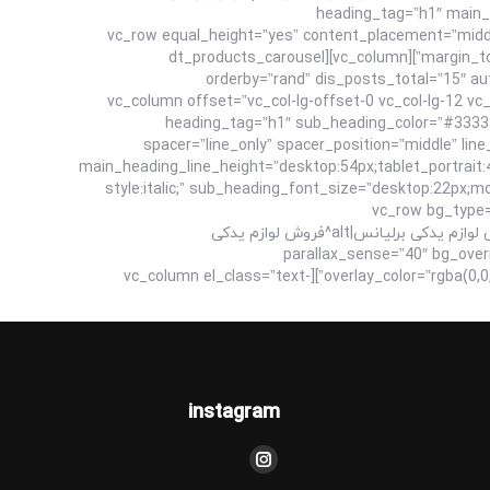
heading_tag=”h1″ main_h
main_heading_line_height=”desktop:54px;tablet_portrait:40px;”][/ultimate_heading][/vc_column][/vc_row][vc_row equal_height=”
margin_top=”5″ margin_bottom=”10″ css=”.vc_custom_1664448195144{padding-top: 70px !important;padding-bottom: 75px !important;}”][vc_column][dt_products_carousel
orderby=”rand” dis_posts_total=”15″ a
r_arrow_v_offset=”0px” l_arrow_icon_paddings=”0px 0px 0px 0px” l_arrow_v_offset=”0px” ids=””][/vc_column][vc_column offset=”vc_col-lg
vc_col-md-12″][vc_empty_space height=”60px”][ultimate_heading m=”لوازم برقی | لوازم داخلی اتاق | قطعات شاسی” heading_tag=”h1″ sub_heading_color=”#333333″
spacer=”line_only” spacer_position=”middle” lin
main_heading_line_height=”desktop:54px;tablet_portrait:
style:italic;” sub_heading_font_size=”desktop:22px;
sub_heading_margin=”margin-bottom:70px;”
bg_image_new=”id^4543|url^https://brilliancepart.com/wp-content/uploads/2022/09/فروش-لوازم-یدکی-برلیانس.jpg|caption^فروش لوازم یدکی برلیانس|alt^فروش لوازم یدکی
parallax_sense=”40″ bg_override=”ex-full” enable_overl”
overlay_color=”rgba(0,0,0,0.6)” type=”vc_default” css=”.vc_custom_1664448188951{padding-top: 100px !important;padding-bottom: 105px !important;}”][vc_column el_class=”text-
instagram
مارا در اینجا پیدا کنید:
اینستاگرام