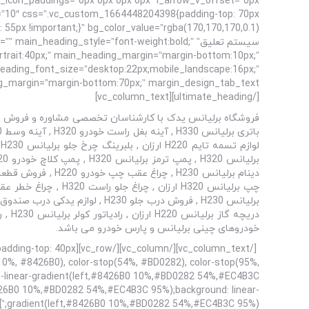
m=”10″ css=”.vc_custom_1664448204398{padding-top: 70px
سیستم تعلیق” n_heading_style=”font-weight:bold
rtrait:40px;” main_heading_margin=”margin-bottom:10px;”
b_heading_font_size=”desktop:22px;mobile_landscape:16px;”
[/ultimate_heading][vc_column_text]
خودروهای چینی برلیانس و پارس خودرو می باشد.
199{padding-top: 40px
p(10%, #8426B0), color-stop(54%, #BD0282), color-stop(95%,
t-linear-gradient(left,#8426B0 10%,#BD0282 54%,#EC4B3C
8426B0 10%,#BD0282 54%,#EC4B3C 95%);background: linear-