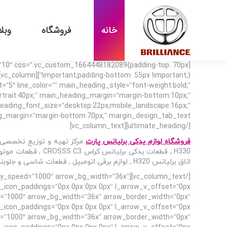
خانه
فروشگاه
وبل
=”10″ css=”.vc_custom_1664448182089{padding-top: 70px
=”5″ line_color=”” main_heading_style=”font-weight:bold;”
rtrait:40px;” main_heading_margin=”margin-bottom:10px;”
b_heading_font_size=”desktop:22px;mobile_landscape:16px;”
[/ultimate_heading][vc_column_text]
فروشگاه لوازم یدکی برلیانس پارت
اتاق برلیانس H320 , لوازم برقی اتومبیل , قطعات شاسی و جلوبندی خودرو , سیستم انتقال قدرت برلیانس H330 در تهران و سراسر ایران می باشد.
utoplay_speed=”1000″ arrow_bg_width=”36x”
d=”1000″ arrow_bg_width=”36x” arrow_border_width=”0px”
d=”1000″ arrow_bg_width=”36x” arrow_border_width=”0px”