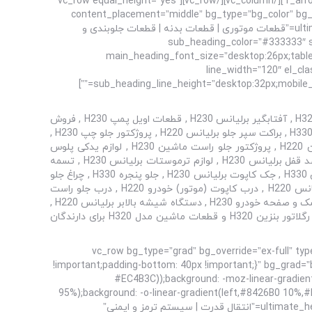
r_arrow_icon_paddings=”0px 0px 0px 0px” r_arrow_v_offset=”0px” l_arrow_icon_paddings=”0px 0px 0px 0px” l_arrow_v_offset=”0px”][/vc_column][/vc_row][vc_row equal_height=”yes”
content_placement=”middle” bg_type=”bg_color” bg_
!important;padding-bottom: 55px !important;}” bg_color_value=”rgba(170,170,170,0.1)”][vc_column][ultimate_heading main_heading=”قطعات موتوری | قطعات بدنه | قطعات جلوبندی و
sub_heading_color=”#333333″ spa;”
main_heading_font_size=”desktop:26px;tablet
line_width=”120″ el_cl
sub_heading_line_height=”desktop:32px;mobile_landscape:26px;” spacer_margin=”margin-bottom:40px;” sub_heading_margin=”margin-bottom:70px;” margin_design_tab_text=””]
فروشگاه برلیانس یدک با کارشناسان تخصصی مشاوره و فروش انواع قطعات اتومبیل، مرکزی مطمئن برای تهیه قطعه یدکی اصلی، استارت H320 , آفتابگیر برلیانس H230 , قطعات اویل پمپ H230 , فروش
باتری برلیانس H330 , آینه بغل راست خودرو H320 , آینه وسط H330 , قطعات یدکی آینه بغل چپ ماشین H320 , براکت سپر عقب برلیانس H330 , براکت سپر جلو برلیانس H220 , پروژکتور جلو چپ H230 ,
لوازم تسمه تایم H220 ارزان , بلبرینگ چرخ جلو برلیانس H230 , فروش بلبرینگ کلاچ خودرو H320 , بوستر ترمز H220 , بوشن طبق ماشین H220 , پروژکتور جلو راست ماشین H230 , لوازم یدکی پلوس
برلیانس H320 , پمپ ترمز برلیانس H320 , پمپ کلاچ خودرو H220 , قطعات پیستون H330 ارزان , فروش پیستون برلیانس H320 , ترمز ضد قفل برلیانس H230 , لوازم ترموستات برلیانس H230 , تسمه
دینام برلیانس H230 , چراغ عقب چپ خودرو H220 , فروش قطعات یدکی تسمه دینام H330 , توربو شارژر H320 , تیغه برف پاک کن ماشین H330 , جک کاپوت برلیانس H230 , جلو پنجره H330 , چراغ جلو
چپ برلیانس H320 ارزان , چراغ جلو راست H320 , چراغ خطر عقب چپ برلیانس H320 , چراغ خطر عقب راست H320 , چراغ عقب راست برلیانس H220 , درب کاپوت (موتور) خودرو H220 , درب جلو راست
برلیانس H230 , فروش درب جلو H230 , لوازم یدکی درب صندوق برلیانس H330 , درب عقب چپ H330 , درب عقب راست ماشین H330 , دیسک و صفحه خودرو H230 , دستگاه شیشه بالابر برلیانس H220 ,
دریچه گاز برلیانس H220 ارزان , رادیاتور کولر برلیانس H230 , راهنما روی گلگیر چپ برلیانس H220 , راهنما آینه بغل چپ برلیانس H320 , رگلاتور بنزین H320 و قطعات ماشین مدل H320 برای دارندگان
[/vc_column_text][/vc_column][/vc_row][vc_row bg_type=”grad
!important;padding-bottom: 40px !important;}” bg_grad=”b
#EC4B3C));background: -moz-linear-gradie
95%);background: -o-linear-gradient(left,#8426B0 10%
gradient(left,#8426B0 10%,#BD0282 54%,#EC4B3C 95%);”][vc_column offset=”vc_col-lg-12 vc_col-md-12″][ultimate_heading main_heading=”انتقال قدرت | سیستم ترمز و ایمنی”