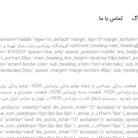
اگ
تماس با ما
lacement=”middle” type=”vc_default” margin_top=”5″ margin_bottom
!g-bottom: 55px !important;}”][vc_column][ultimate_heading main_heading
r=”#333333″ spacer=”line_only” spacer_position=”middle” line_height
_portrait:20px;” main_heading_line_height=”desktop:54px;tablet_po
ass=”accent-border-color” sub_heading_style=”font-style:italic;” su
roducts=”top_products” orderby=”rand” dis_posts_total=”15″ autoplay=”y” a
” orderby=”rand” dis_posts_total=”15″ autoplay=”y” autoplay_spee
” orderby=”rand” dis_posts_total=”15″ autoplay=”y” autoplay_spee