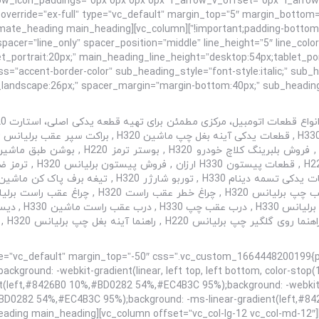
override=”ex-full” type=”vc_default” margin_top=”5″ margin_botto
cer=”line_only” spacer_position=”middle” line_height=”5″ line_color=”” mai
_portrait:20px;” main_heading_line_height=”desktop:54px;tablet_po
ass=”accent-border-color” sub_heading_style=”font-style:italic;” su
” bg_override=”ex-full” type=”vc_default” margin_top=”-50″ css=”.vc_custom_1664448200
ackground: -webkit-gradient(linear, left top, left bottom, color-sto
nt(left,#8426B0 10%,#BD0282 54%,#EC4B3C 95%);background: -webki
,#BD0282 54%,#EC4B3C 95%);background: -ms-linear-gradient(left,#