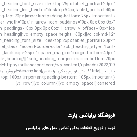
n_heading_font_size=”desktop:26px;tablet_portrait:20px;”
der_width=”0px” r_arrow_icon_paddings=”0px 0px 0px 0px”
in_heading_font_size=”desktop:26px;tablet_portrait:20px;”
 el_class=”accent-border-color” sub_heading_style=”font-
le_landscape:26px;” spacer_margin=”margin-bottom:40px;”
centered”][vc_empty_space][/vc_column][/vc_row]
فروشگاه برلیانس پارت
تهیه و توزیع قطعات یدکی تمامی مدل های برلیانس