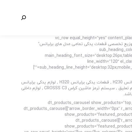
جستجو:
[vc_row equal_height=”yes” content_p
important;paddin=”فروشگاه برلیانس پارت مرکز تهیه و توزیع تخصصی قطعات یدکی تمامی مدل های برلیانس”
sub_heading_colo
main_heading_font_size=”desktop:26px;tablet
line_width=”120″ el_cl
sub_heading_line_height=”desktop:32px;mobile_landscape:26px;” spacer_margin=”margin-bottom:40px;” sub_heading_margin=”margin-bottom:70px;” margin_design_tab_text=””]
مرکز تهیه و توزیع تخصصی قطعات یدکی برلیانس از جمله لوازم یدکی برلیانس H220 , لوازم یدکی برلیانس H230 , قطعات یدکی برلیانس H320 , لوازم یدکی برلیانس
H330 , قطعات یدکی برلیانس کراس CROSSS C3 , قطعات موتوری برلیانس H220 , قطعات بدنه برلیانس H230 , قطعات جلوبندی و سیستم تعلیق , سیستم ترمز ماشین کراس CROSSS C3 , لوازم داخلی
[/vc_column_text][dt_products_carousel show_p
arrow_border_width=”0px” r_arrow_icon_paddings=”0px 0px 0px 0px” r_arrow_v_offset=”0px” l_arrow_icon_paddings=”0px 0px 0px 0px” l_arrow_v_offset=”0px”][dt_products_carousel
show_products=”featured_products
r_arrow_icon_paddings=”0px 0px 0px 0px” r_arrow_v_offset=”0px” l_arrow_icon_paddings=”0px 0px 0px 0px” l_arrow_v_offset=”0px”][dt_products_carousel
show_products=”featured_products