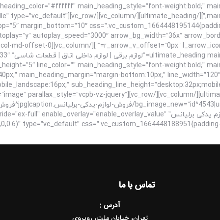
eading_color=”#ffffff” main_heading_style=”font-weight:bold;” mai
yes” content_placement=”middle” type=”vc_default”
utoplay=”y” autoplay_speed=”3000″ arrow_bg_width=”36x” arrow_bor
-offset-0 vc_col-lg-12 vc_col-md-offset-0
ain_heading
e_height=”5″ line_color=”” main_heading_style=”font-weight:bold;” ma
40px;” main_heading_margin=”margin-bottom:10px;” line_width=”120″
mobile_landscape:16px;” sub_heading_line_height=”desktop:32px;mobi
][/ultimate_heading][/vc_column][/vc_row][vc_row bg_type=”image” parallax_style=”vcpb-vz-jquery”
برلیانس|title^فروش لوازم یدکی برلیانس|description^فروش لوازم یدکی برلیانس” ay=”enable_overlay_value
تماس با ما
آدرس :
تهران، خیابان ملت، روبروی