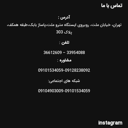
تماس با ما
آدرس :
تهران، خیابان ملت، روبروی ایستگاه مترو ملت،پاساژ بابک،طبقه همکف،
پلاک 303
تلفن
:
33954088 – 36612609
مشاوره
:
09101534059-09128238092
شبکه های اجتماعی:
09104903009-09101534059
instagram