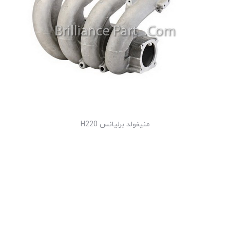
منیفولد برلیانس H220