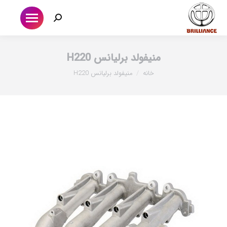
جستجو:
منیفولد برلیانس H220
شما اینجا هستید:
خانه
منیفولد برلیانس H220