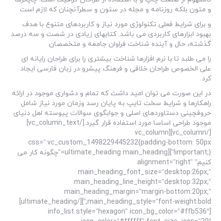
و متون بلکه روزنامه و مجله در ستون و سطرآنچنان که لازم است
و برای شرایط فعلی تکنولوژی مورد نیاز و کاربردهای متنوع با هدف
بهبود ابزارهای کاربردی می باشد. کتابهای زیادی در شصت و سه درصد
گذشته، حال و آینده شناخت فراوان جامعه و متخصصان
را می طلبد تا با نرم افزارها شناخت بیشتری را برای طراحان رایانه ای
علی الخصوص طراحان خلاقی و فرهنگ پیشرو در زبان فارسی ایجاد
کرد.
در این صورت می توان امید داشت که تمام و دشواری موجود در ارائه
راهکارها و شرایط سخت تایپ به پایان رسد وزمان مورد نیاز شامل
حروفچینی دستاوردهای اصلی و جوابگوی سوالات پیوسته اهل دنیای
موجود طراحی اساسا مورد استفاده قرار گیرد.[/vc_column_text]
[/vc_column][vc_column
css=”.vc_custom_1498229445232{padding-bottom: 50px
!important;}”][ultimate_heading main_heading=”چگونه کار می
کنیم” alignment=”right”
main_heading_font_size=”desktop:26px;”
main_heading_line_height=”desktop:32px;”
main_heading_margin=”margin-bottom:20px;”
main_heading_style=”font-weight:bold;”][/ultimate_heading]
[info_list style=”hexagon” icon_bg_color=”#ffb536″