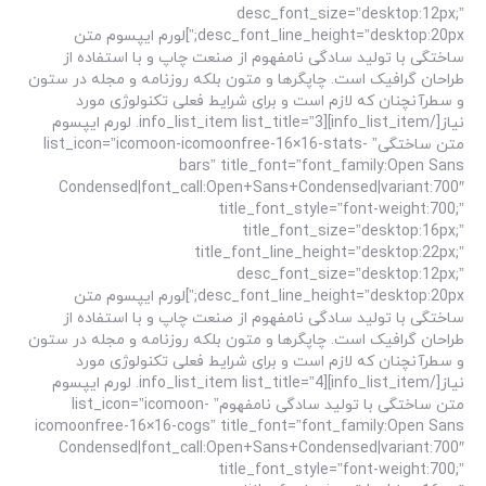
desc_font_size=”desktop:12px;”
desc_font_line_height=”desktop:20px;”]لورم ایپسوم متن
ساختگی با تولید سادگی نامفهوم از صنعت چاپ و با استفاده از
طراحان گرافیک است. چاپگرها و متون بلکه روزنامه و مجله در ستون
و سطرآنچنان که لازم است و برای شرایط فعلی تکنولوژی مورد
نیاز[/info_list_item][info_list_item list_title=”3. لورم ایپسوم
متن ساختگی” list_icon=”icomoon-icomoonfree-16×16-stats-
bars” title_font=”font_family:Open Sans
Condensed|font_call:Open+Sans+Condensed|variant:700″
title_font_style=”font-weight:700;”
title_font_size=”desktop:16px;”
title_font_line_height=”desktop:22px;”
desc_font_size=”desktop:12px;”
desc_font_line_height=”desktop:20px;”]لورم ایپسوم متن
ساختگی با تولید سادگی نامفهوم از صنعت چاپ و با استفاده از
طراحان گرافیک است. چاپگرها و متون بلکه روزنامه و مجله در ستون
و سطرآنچنان که لازم است و برای شرایط فعلی تکنولوژی مورد
نیاز[/info_list_item][info_list_item list_title=”4. لورم ایپسوم
متن ساختگی با تولید سادگی نامفهوم” list_icon=”icomoon-
icomoonfree-16×16-cogs” title_font=”font_family:Open Sans
Condensed|font_call:Open+Sans+Condensed|variant:700″
title_font_style=”font-weight:700;”