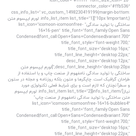
icon_color=”#ffffff” font_size_icon=”20″
connector_color=”#ffb536″
css_info_list=”.vc_custom_1498230419199{margin-bottom:
10px !important;}”][info_list_item list_title=”1. لورم ایپسوم متن
ساختگی با تولید سادگی” list_icon=”icomoon-icomoonfree-
16×16-pen” title_font=”font_family:Open Sans
Condensed|font_call:Open+Sans+Condensed|variant:700″
title_font_style=”font-weight:700;”
title_font_size=”desktop:16px;”
title_font_line_height=”desktop:22px;”
desc_font_size=”desktop:12px;”
desc_font_line_height=”desktop:20px;”]لورم ایپسوم متن
ساختگی با تولید سادگی نامفهوم از صنعت چاپ و با استفاده از
طراحان گرافیک است. چاپگرها و متون بلکه روزنامه و مجله در ستون
و سطرآنچنان که لازم است و برای شرایط فعلی تکنولوژی مورد
نیاز[/info_list_item][info_list_item list_title=”2. لورم ایپسوم
متن ساختگی با تولید سادگی نامفهوم از صنعت چاپ”
list_icon=”icomoon-icomoonfree-16×16-bubbles4″
title_font=”font_family:Open Sans
Condensed|font_call:Open+Sans+Condensed|variant:700″
title_font_style=”font-weight:700;”
title_font_size=”desktop:16px;”
title_font_line_height=”desktop:22px;”