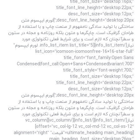
title_font_size=”desktop:16px;”
title_font_line_height=”desktop:22px;”
desc_font_size=”desktop:12px;”
desc_font_line_height=”desktop:20px;”]لورم ایپسوم متن
ساختگی با تولید سادگی نامفهوم از صنعت چاپ و با استفاده از
طراحان گرافیک است. چاپگرها و متون بلکه روزنامه و مجله در ستون
و سطرآنچنان که لازم است و برای شرایط فعلی تکنولوژی مورد
نیاز[/info_list_item][info_list_item list_title=”5. لورم ایپسوم”
list_icon=”icomoon-icomoonfree-16×16-star-full”
title_font=”font_family:Open Sans
Condensed|font_call:Open+Sans+Condensed|variant:700″
title_font_style=”font-weight:700;”
title_font_size=”desktop:16px;”
title_font_line_height=”desktop:22px;”
desc_font_size=”desktop:12px;”
desc_font_line_height=”desktop:20px;”]لورم ایپسوم متن
ساختگی با تولید سادگی نامفهوم از صنعت چاپ و با استفاده از
طراحان گرافیک است. چاپگرها و متون بلکه روزنامه و مجله در ستون
و سطرآنچنان که لازم است و برای شرایط فعلی تکنولوژی مورد
نیاز[/info_list_item][/info_list][/vc_column][vc_column
offset=”vc_col-lg-12 vc_col-md-12 vc_col-xs-12″]
[ultimate_heading main_heading=”قیمت” alignment=”right”
main_heading_font_size=”desktop:26px;”