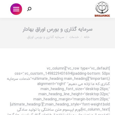
جستجو:
سرمایه گذاری و بورس اوراق بهادار
شما اینجا هستید:
خانه
خدمات
سرمایه گذاری و بورس اوراق…
[vc_row type=”vc_default”][vc_column
css=”.vc_custom_1498229431694{padding-bottom: 50px
!important;}”][ultimate_heading main_heading=”خدمات سرمایه
گذاری که ما ارائه می دهیم” alignment=”right”
main_heading_font_size=”desktop:26px;”
main_heading_line_height=”desktop:32px;”
main_heading_margin=”margin-bottom:20px;”
main_heading_style=”font-weight:bold;”][/ultimate_heading]
[vc_column_text]لورم ایپسوم متن ساختگی با تولید سادگی
نامفهوم از صنعت چاپ و با استفاده از طراحان گرافیک است. چاپگرها