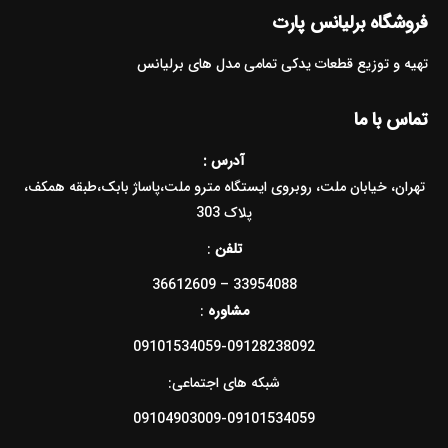
فروشگاه برلیانس پارت
تهیه و توزیع قطعات یدکی تمامی مدل های برلیانس
تماس با ما
آدرس :
تهران، خیابان ملت، روبروی ایستگاه مترو ملت،پاساژ بابک،طبقه همکف،
پلاک 303
تلفن
:
33954088 – 36612609
مشاوره
:
09101534059-09128238092
شبکه های اجتماعی:
09104903009-09101534059