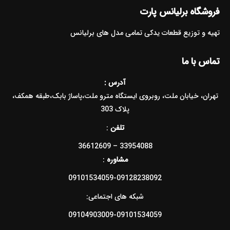
فروشگاه برلیانس پارت
تهیه و توزیع قطعات یدکی تمامی مدل های برلیانس
تماس با ما
آدرس :
تهران، خیابان ملت، روبروی ایستگاه مترو ملت،پاساژ بابک،طبقه همکف،
پلاک 303
تلفن
:
33954088 – 36612609
مشاوره
:
09101534059-09128238092
شبکه های اجتماعی:
09104903009-09101534059